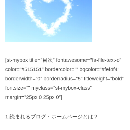
[st-mybox title=”目次” fontawesome=”fa-file-text-o”
color=”#515151″ bordercolor=”” bgcolor=”#fef4f4″
borderwidth=”0″ borderradius=”5″ titleweight=”bold”
fontsize=”” myclass=”st-mybox-class”
margin=”25px 0 25px 0″]
1.読まれるブログ・ホームページとは？